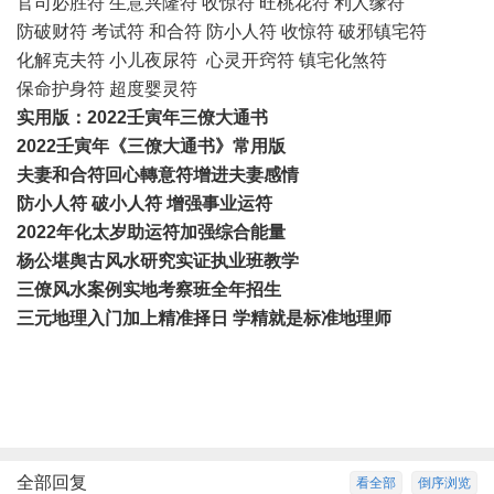
官司必胜符 生意兴隆符 收惊符 旺桃花符 利人缘符
防破财符 考试符 和合符 防小人符 收惊符 破邪镇宅符
化解克夫符 小儿夜尿符 心灵开窍符 镇宅化煞符
保命护身符 超度婴灵符
实用版：2022壬寅年三僚大通书
2022壬寅年《三僚大通书》常用版
夫妻和合符回心轉意符
增进夫妻感情
防小人符 破小人符 增强事业运符
2022年化太岁助运符加强综合能量
杨公堪舆古风
水研究
实证执业班教学
三僚
风水案例实地考察班全年招生
三元地理入门加上精准择日 学精就是标准地理师
全部回复
看全部
倒序浏览