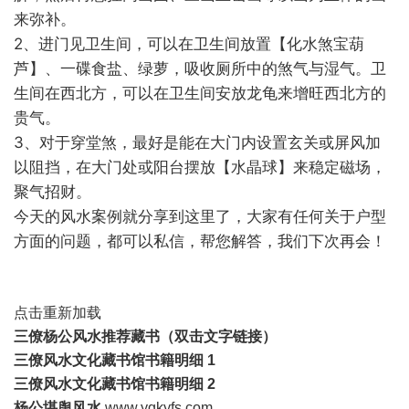
来弥补。
2、进门见卫生间，可以在卫生间放置【化水煞宝葫
芦】、一碟食盐、绿萝，吸收厕所中的煞气与湿气。卫
生间在西北方，可以在卫生间安放龙龟来增旺西北方的
贵气。
3、对于穿堂煞，最好是能在大门内设置玄关或屏风加
以阻挡，在大门处或阳台摆放【水晶球】来稳定磁场，
聚气招财。
今天的风水案例就分享到这里了，大家有任何关于户型
方面的问题，都可以私信，帮您解答，我们下次再会！
点击重新加载
三僚杨公风水推荐藏书
（双击文字链接）
三僚风水文化藏书馆书
籍
明细 1
三僚风水文化藏书馆书籍明细 2
杨公堪舆风水
www.ygkyfs.com