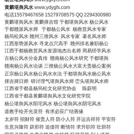
黄麟堪舆风水
www.ydygfs.com
电话15579467658 15279708575 QQ 2294300980
黄麟堪舆风水 黄麟择吉馆
于都堪舆风水
杨公风水
于都赣派风水师
于都杨公风水
杨救贫风水专家
杨筠松风水 赣州三僚风水 风水专家 著名风水师
江西形势派风水 寻龙点穴高手 赣州排名兼职杨公
江西于都杨救贫风水发源地杰出名师 周易经学风水
古杨公风水分金真传 赣南杨公风水研究 于都堪舆
赣南杨公风水论谈 三僚杨公风水大富大贵杨公案例
正宗杨公风水杨公风水水法 于都堪舆风水杨公风水
择吉择日师 研讨理气堪舆风水师 峦头堪舆风水师
江西省于都县杨筠松文化研究协会
陈蔚明
江西省于都县黄麟堪舆风水文化研究学院
杨公堪舆风水阳宅风水
杨公堪舆风水阴宅风水
道教手绘开光灵符 有求必应广结善缘
太岁符 招财符 催贵人符 防小人符 开运吉祥符 平安符
生意兴隆符 辟邪符 追债符 断情符 求升职符 壮胆符