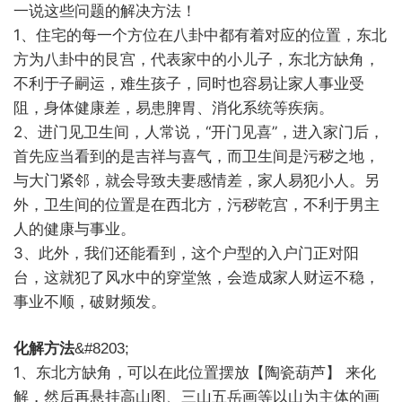
一说这些问题的解决方法！
1、住宅的每一个方位在八卦中都有着对应的位置，东北
方为八卦中的艮宫，代表家中的小儿子，东北方缺角，
不利于子嗣运，难生孩子，同时也容易让家人事业受
阻，身体健康差，易患脾胃、消化系统等疾病。
2、进门见卫生间，人常说，“开门见喜”，进入家门后，
首先应当看到的是吉祥与喜气，而卫生间是污秽之地，
与大门紧邻，就会导致夫妻感情差，家人易犯小人。另
外，卫生间的位置是在西北方，污秽乾宫，不利于男主
人的健康与事业。
3、此外，我们还能看到，这个户型的入户门正对阳
台，这就犯了风水中的穿堂煞，会造成家人财运不稳，
事业不顺，破财频发。
化解方法
&#8203;
1、东北方缺角，可以在此位置摆放【陶瓷葫芦】 来化
解，然后再悬挂高山图、三山五岳画等以山为主体的画