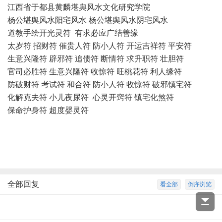
江西省于都县黄麟堪舆风水文化研究学院
杨公堪舆风水阳宅风水
杨公堪舆风水阴宅风水
道教手绘开光灵符 有求必应广结善缘
太岁符 招财符 催贵人符 防小人符 开运吉祥符 平安符
生意兴隆符 辟邪符 追债符 断情符 求升职符 壮胆符
官司必胜符 生意兴隆符 收惊符 旺桃花符 利人缘符
防破财符 考试符 和合符 防小人符 收惊符 破邪镇宅符
化解克夫符 小儿夜尿符 心灵开窍符 镇宅化煞符
保命护身符 超度婴灵符
全部回复
看全部
倒序浏览