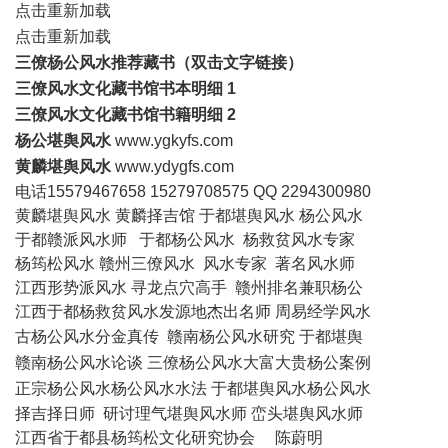
点击重新加载
点击重新加载
三僚杨公风水推荐藏书
（双击文字链接）
三僚风水文化藏书馆书本明细 1
三僚风水文化藏书馆书籍明细 2
杨公堪舆风水
www.ygkyfs.com
黄麟堪舆风水
www.ydygfs.com
电话15579467658 15279708575 QQ 2294300980
黄麟堪舆风水 黄麟择吉馆
于都堪舆风水
杨公风水
于都赣派风水师
于都杨公风水
杨救贫风水专家
杨筠松风水 赣州三僚风水 风水专家 著名风水师
江西形势派风水 寻龙点穴高手 赣州排名兼职杨公
江西于都杨救贫风水发源地杰出名师 周易经学风水
古杨公风水分金真传 赣南杨公风水研究 于都堪舆
赣南杨公风水论谈 三僚杨公风水大富大贵杨公案例
正宗杨公风水杨公风水水法 于都堪舆风水杨公风水
择吉择日师 研讨理气堪舆风水师 峦头堪舆风水师
江西省于都县杨筠松文化研究协会
陈蔚明