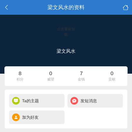
梁文风水的资料
点击重新加
载
梁文风水
8
0
7
0
积分
威望
金钱
贡献
Ta的主题
发短消息
加为好友