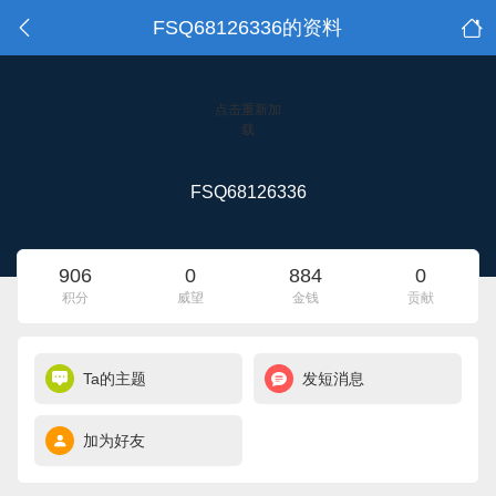
FSQ68126336的资料
点击重新加
载
FSQ68126336
906
0
884
0
积分
威望
金钱
贡献
Ta的主题
发短消息
加为好友