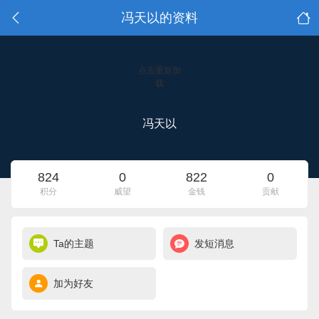
冯天以的资料
点击重新加
载
冯天以
824
0
822
0
积分
威望
金钱
贡献
Ta的主题
发短消息
加为好友