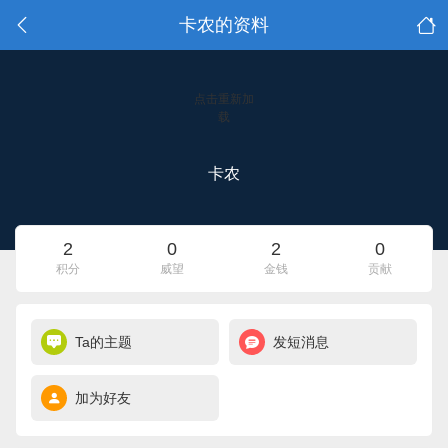
卡农的资料
点击重新加
载
卡农
2
0
2
0
积分
威望
金钱
贡献
Ta的主题
发短消息
加为好友